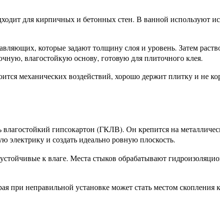
дходит для кирпичных и бетонных стен. В ванной используют 
авляющих, которые задают толщину слоя и уровень. Затем раст
чную, влагостойкую основу, готовую для плиточного клея.
ится механических воздействий, хорошо держит плитку и не ко
 влагостойкий гипсокартон (ГКЛВ). Он крепится на металлическ
ую электрику и создать идеально ровную плоскость.
 устойчивые к влаге. Места стыков обрабатывают гидроизоляцио
оторая при неправильной установке может стать местом скоплени