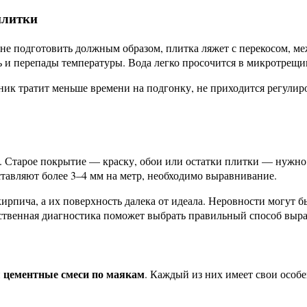
плитки
не подготовить должным образом, плитка ляжет с перекосом, ме
ь и перепады температуры. Вода легко просочится в микротрещин
ник тратит меньше времени на подгонку, не приходится регулир
ь. Старое покрытие — краску, обои или остатки плитки — нужн
ставляют более 3–4 мм на метр, необходимо выравнивание.
рпича, а их поверхность далека от идеала. Неровности могут бы
чественная диагностика поможет выбрать правильный способ выр
цементные смеси по маякам
и
. Каждый из них имеет свои особ