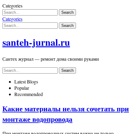
Skip
Categories
to
content
Categories
santeh-jurnal.ru
Сантех журнал — ремонт дома своими руками
Latest Blogs
Popular
Recommended
Какие материалы нельзя сочетать при
монтаже водопровода
При монтаже водопроводных систем важно не только