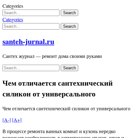
Skip
Categories
to
content
Categories
santeh-jurnal.ru
Сантех журнал — ремонт дома своими руками
Чем отличается сантехнический
силикон от универсального
Чем отличается сантехнический силикон от универсального
[A-]
[A+]
В процессе ремонта ванных комнат и кухонь нередко
возникает необходимость в герметизации стыков, швов и