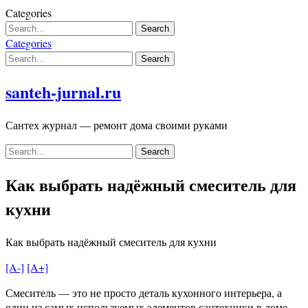
Skip
Categories
to
content
Categories
santeh-jurnal.ru
Сантех журнал — ремонт дома своими руками
Как выбрать надёжный смеситель для
кухни
Как выбрать надёжный смеситель для кухни
[A-]
[A+]
Смеситель — это не просто деталь кухонного интерьера, а
один из самых используемых элементов сантехники в доме.