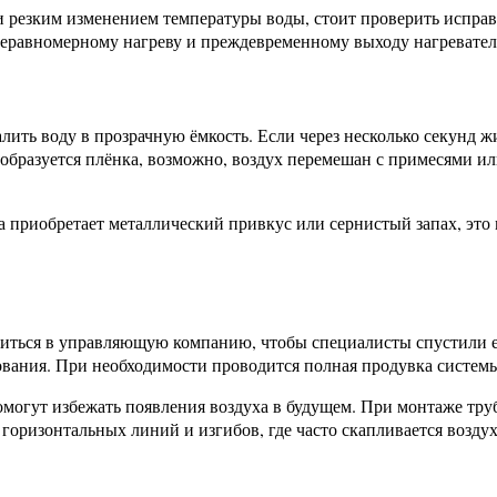
 резким изменением температуры воды, стоит проверить исправ
неравномерному нагреву и преждевременному выходу нагреватель
ть воду в прозрачную ёмкость. Если через несколько секунд жидк
 образуется плёнка, возможно, воздух перемешан с примесями или
а приобретает металлический привкус или сернистый запах, это
титься в управляющую компанию, чтобы специалисты спустили е
ования. При необходимости проводится полная продувка систем
могут избежать появления воздуха в будущем. При монтаже труб
горизонтальных линий и изгибов, где часто скапливается воздух