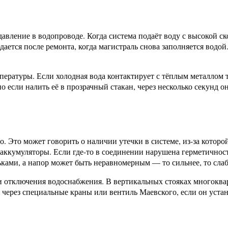
вление в водопроводе. Когда система подаёт воду с высокой ск
ается после ремонта, когда магистраль снова заполняется водой. 
пературы. Если холодная вода контактирует с тёплым металлом
о если налить её в прозрачный стакан, через несколько секунд о
о. Это может говорить о наличии утечки в системе, из-за которо
ккумуляторы. Если где-то в соединении нарушена герметичность,
ьками, а напор может быть неравномерным — то сильнее, то слаб
и отключения водоснабжения. В вертикальных стояках многоква
через специальные краны или вентиль Маевского, если он устан