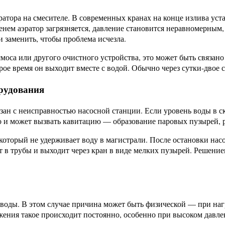
тора на смесителе. В современных кранах на конце излива уста
енем аэратор загрязняется, давление становится неравномерным
и заменить, чтобы проблема исчезла.
моса или другого очистного устройства, это может быть связан
орое время он выходит вместе с водой. Обычно через сутки-двое 
орудования
зан с неисправностью насосной станции. Если уровень воды в ск
о и может вызвать кавитацию — образование паровых пузырей, 
оторый не удерживает воду в магистрали. После остановки насос
т в трубы и выходит через кран в виде мелких пузырей. Решени
оды. В этом случае причина может быть физической — при нагр
жения такое происходит постоянно, особенно при высоком давле