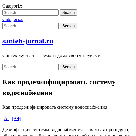
Skip
Categories
to
content
Categories
santeh-jurnal.ru
Сантех журнал — ремонт дома своими руками
Как продезинфицировать систему
водоснабжения
Как продезинфицировать систему водоснабжения
[A-]
[A+]
Дезинфекция системы водоснабжения — важная процедура,
обеспечивающая безопасность питьевой воды и защищающая