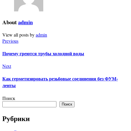
About
admin
View all posts by
admin
Previous
Почему греются трубы холодной воды
Next
Как герметизировать резьбовые соединения без ФУМ-
ленты
Поиск
Поиск
Рубрики