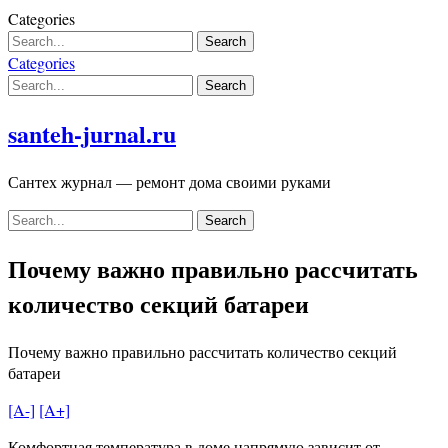
Skip
Categories
to
content
Categories
santeh-jurnal.ru
Сантех журнал — ремонт дома своими руками
Почему важно правильно рассчитать
количество секций батареи
Почему важно правильно рассчитать количество секций
батареи
[A-]
[A+]
Комфортная температура в доме напрямую зависит от