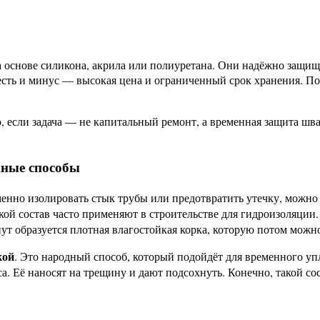
 основе силикона, акрила или полиуретана. Они надёжно защищ
есть и минус — высокая цена и ограниченный срок хранения. По
о, если задача — не капитальный ремонт, а временная защита ш
жные способы
еменно изолировать стык трубы или предотвратить утечку, можн
акой состав часто применяют в строительстве для гидроизоляци
ут образуется плотная влагостойкая корка, которую потом можно
кой
. Это народный способ, который подойдёт для временного у
а. Её наносят на трещину и дают подсохнуть. Конечно, такой с