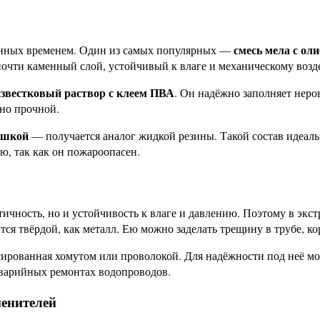
смесь мела с ол
енных временем. Один из самых популярных —
почти каменный слой, устойчивый к влаге и механическому возд
известковый раствор с клеем ПВА
. Он надёжно заполняет неро
нно прочной.
рошкой
— получается аналог жидкой резины. Такой состав идеаль
ю, так как он пожароопасен.
тичность, но и устойчивость к влаге и давлению. Поэтому в экс
ся твёрдой, как металл. Ею можно заделать трещину в трубе, ко
сированная хомутом или проволокой. Для надёжности под неё мо
варийных ремонтах водопроводов.
енителей