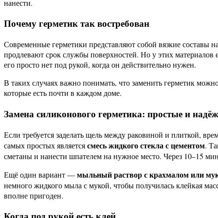
нанести.
Почему герметик так востребован
Современные герметики представляют собой вязкие составы на
продлевают срок службы поверхностей. Но у этих материалов 
его просто нет под рукой, когда он действительно нужен.
В таких случаях важно понимать, что заменить герметик можн
которые есть почти в каждом доме.
Замена силиконового герметика: простые и надё
Если требуется заделать щель между раковиной и плиткой, вр
смесь жидкого стекла с цементом
самых простых является
. Т
сметаны и нанести шпателем на нужное место. Через 10–15 мин
мыльный раствор с крахмалом или му
Ещё один вариант —
немного жидкого мыла с мукой, чтобы получилась клейкая масс
вполне пригоден.
Когда под рукой есть клей