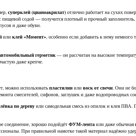
суперклей (цианоакрилат)
мер,
отлично работает на сухих пове
 с пищевой содой — получится плотный и прочный заполнитель, 
пусов и даже обуви.
й
клей «Момент»
или
, особенно если добавить к нему немного
автомобильный герметик
— он рассчитан на высокие температу
ачастую даже крепче.
пластилин
воск от свечи
ет, можно использовать
или
. Они не б
монта смесителей, сифонов, заглушек и даже водопроводных со
лёвка по дереву
или самодельная смесь из опилок и клея ПВА. 
ФУМ-лента
ое соединение, хорошо подойдёт
или даже обычная
ссионалы. При правильной намотке такой материал надёжно удер