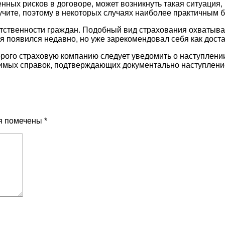
нных рисков в договоре, может возникнуть такая ситуация,
учите, поэтому в некоторых случаях наиболее практичным б
тственности граждан. Подобный вид страхования охватывае
я появился недавно, но уже зарекомендовал себя как дост
торого страховую компанию следует уведомить о наступлении
димых справок, подтверждающих документально наступление
я помечены
*