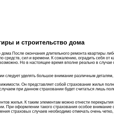
тиры и строительство дома
После окончания длительного ремонта квартиры либо
ло средств, сил и времени. К сожалению, оградить себя от 
возможно.
Но в настоящее время вполне реально в случае 
нии следует уделять большое внимание различным деталям
ижимости. Он представляет собой страхование жилья полн
м случаем при данном страховании будет считаться лишь по
тов жилья. К таким элементам можно отнести перекрытия ст
. При оформлении такого страхования особое внимание ст
ления страховых случаев необходимо отмечать очень четко