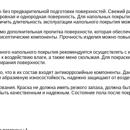
ы без предварительной подготовки поверхностей. Свежий р
 ровная и однородная поверхность. Для напольных покрытий
ичить длительность эксплуатации напольного покрытия мож
о дополнительная пропитка поверхности, которая обеспечи
исептические компоненты. Прочность изделия можно повы
ного напольного покрытия рекомендуется осуществлять с 
 к воздействию влаги, а также мене скользкая. Для покраск
тирания поверхности.
то, что в их состав входят антикоррозийные компоненты. 
и абразивную износостойкость, надежно защищают от возде
вания. Краска не должна иметь резкого запаха, должна бы
ыть качественным и надежным. Состояние пола после покр