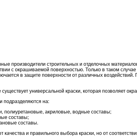
ные производители строительных и отделочных материало
ствии с окрашиваемой поверхностью. Только в таком случа
лючается в защите поверхности от различных воздействий.
не существует универсальной краски, которая позволяет ок
ти подразделяются на:
ли, полиуретановые, акриловые, водные составы;
ные составы;
тановые составы.
 от качества и правильного выбора краски, но от соответс