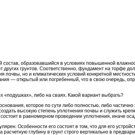
ый состав, образовавшийся в условиях повышенной влажнос
т других грунтов. Соответственно, фундамент на торфе дол
я почвы, но и климатических условий конкретной местности
егания — открытый или погребенный, что в свою очередь, 
х «подушках», либо на сваях. Какой вариант выбрать?
снования, которое по сути либо полностью, либо частично
 создать высокую степень уплотнения почвы и служить кре
 состоит в равномерном проведении уплотнения, иначе оса
ярен. Особенности его состоят в том, что для его устройс
 расчетную глубину в грунт строго вертикально в предвар