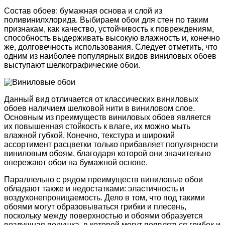
Состав обоев: бумажная основа и слой из
поливинилхлорида. Выбираем обои для стен по таким
признакам, как качество, устойчивость к повреждениям,
способность выдерживать высокую влажность и, конечно
же, долговечность использования. Следует отметить, что
одним из наиболее популярных видов виниловых обоев
выступают шелкографические обои.
Данный вид отличается от классических виниловых
обоев наличием шелковой нити в виниловом слое.
Основным из преимуществ виниловых обоев является
их повышенная стойкость к влаге, их можно мыть
влажной губкой. Конечно, текстура и широкий
ассортимент расцветки только прибавляет популярности
виниловым обоям, благодаря которой они значительно
опережают обои на бумажной основе.
Параллельно с рядом преимуществ виниловые обои
обладают также и недостатками: эластичность и
воздухонепроницаемость. Дело в том, что под такими
обоями могут образовываться грибки и плесень,
поскольку между поверхностью и обоями образуется
воздушная подушка, в которой могут появляться грибок и